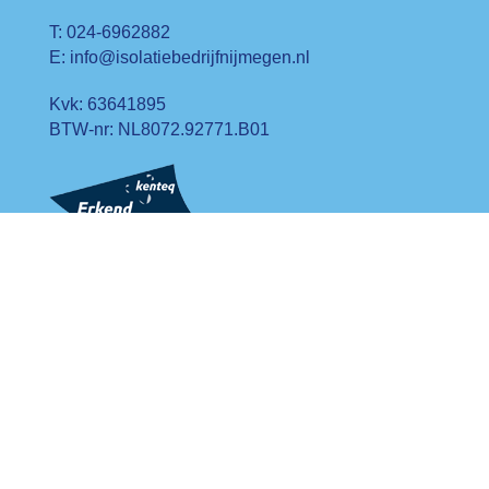
T: 024-6962882
E: info@isolatiebedrijfnijmegen.nl
Kvk: 63641895
BTW-nr: NL8072.92771.B01
Links
Prefab plaatwerk
Industrie isolatie
Isolatiematrassen
Brandpreventie