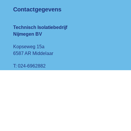
Contactgegevens
Technisch Isolatiebedrijf
Nijmegen BV
Kopseweg 15a
6587 AR Middelaar
T: 024-6962882
E: info@isolatiebedrijfnijmegen.nl
Kvk: 63641895
BTW-nr: NL8072.92771.B01