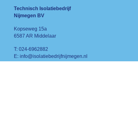
Technisch Isolatiebedrijf
Nijmegen BV
Kopseweg 15a
6587 AR Middelaar
T: 024-6962882
E: info@isolatiebedrijfnijmegen.nl
Kvk: 63641895
BTW-nr: NL8072.92771.B01