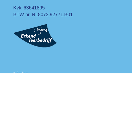
Kvk: 63641895
BTW-nr: NL8072.92771.B01
Links
Prefab plaatwerk
Industrie isolatie
Isolatiematrassen
Brandpreventie
Thermografie
Geluidsisolatie
Utiliteit isolatie